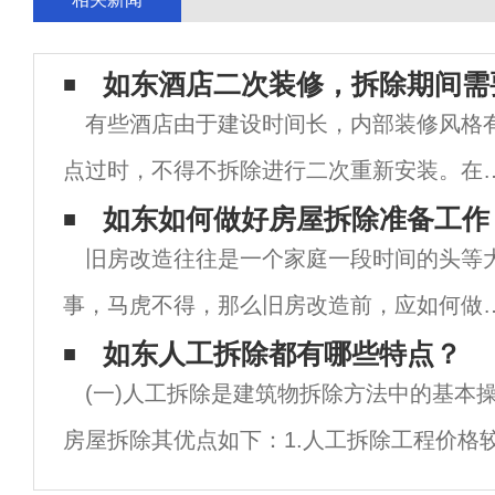
如东酒店二次装修，拆除期间需
有些酒店由于建设时间长，内部装修风格
点过时，不得不拆除进行二次重新安装。在
店拆除和重新安装之前，整个拆除过程也很
如东如何做好房屋拆除准备工作
旧房改造往往是一个家庭一段时间的头等
别。对于南京更专业的酒店拆迁公司，可以
事，马虎不得，那么旧房改造前，应如何做
好地控制拆迁与重新安装的联系，为用户节
屋拆除准备工作呢？南京房屋拆除公司就带
如东人工拆除都有哪些特点？
更
(一)人工拆除是建筑物拆除方法中的基本
伙儿讨论一下旧房改造拆除建筑施工前的准
房屋拆除其优点如下：1.人工拆除工程价格
工作：1、提供详尽的书面形式安全技术手
拆除的1/2，爆破拆除的1/3。2.适用于拆除
册，