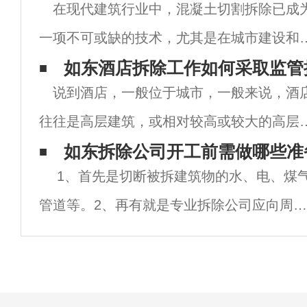
在现代建筑行业中，混凝土切割拆除已成
一项不可或缺的技术，尤其是在城市建设和
造中。南通，作为江苏省的重要城市之一，
如东酒店拆除工作如何采取监管
说到酒店，一般位于城市，一般来说，酒
着城市化进程的加快，对混凝土切割拆除的
往往是高层建筑，或相对较高或较大的高层
求日益增加。无论是旧楼改造、新建项目的
筑。因此，南京酒店拆除实施旧酒店拆迁施
如东拆除公司开工前需做哪些准
础
1、首先是切断被拆建筑物的水、电、煤
作业，注意拆迁过程的拆迁安荃是首要任务
管道等。2、再有就是专业拆除公司应向周围
城市高层建筑与周边建筑相邻，间隙一般较
群众出示安民告示，在拆除危险区域设置警
窄，
标志。3、南京拆除公司施工前，要认真检查
影响拆除工程安全施工的各种管线